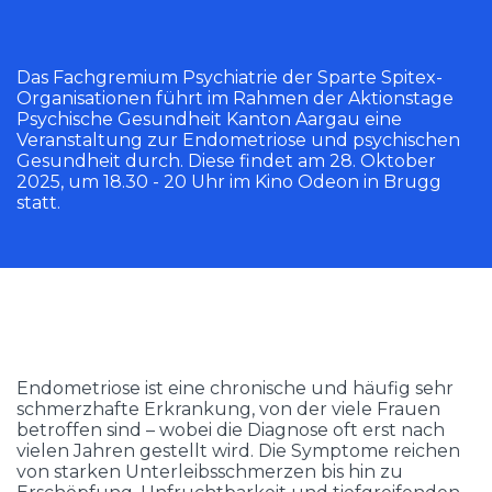
Das Fachgremium Psychiatrie der Sparte Spitex-
Organisationen führt im Rahmen der Aktionstage
Psychische Gesundheit Kanton Aargau eine
Veranstaltung zur Endometriose und psychischen
Gesundheit durch. Diese findet am 28. Oktober
2025, um 18.30 - 20 Uhr im Kino Odeon in Brugg
statt.
Endometriose ist eine chronische und häufig sehr
schmerzhafte Erkrankung, von der viele Frauen
betroffen sind – wobei die Diagnose oft erst nach
vielen Jahren gestellt wird. Die Symptome reichen
von starken Unterleibsschmerzen bis hin zu