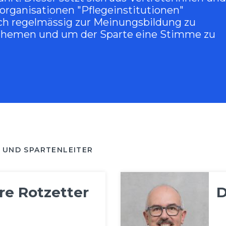
rorganisationen "Pflegeinstitutionen"
ich regelmässig zur Meinungsbildung zu
 Themen und um der Sparte eine Stimme zu
 UND SPARTENLEITER
re Rotzetter
D