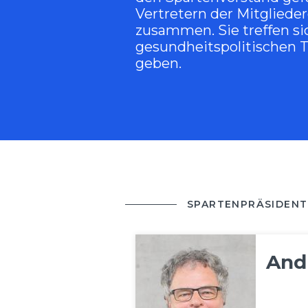
Vertretern der Mitgliede
zusammen. Sie treffen s
gesundheits­politischen
geben.
SPARTENPRÄSIDENT
And