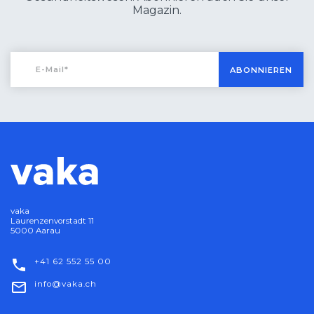
Magazin.
ABONNIEREN
vaka
Laurenzenvorstadt 11
5000 Aarau
+41 62 552 55 00
nf
v
k
ch