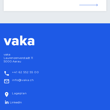
vaka
Laurenzenvorstadt 11
5000 Aarau
+41 62 552 55 00
nf
v
k
ch
Lageplan
LinkedIn